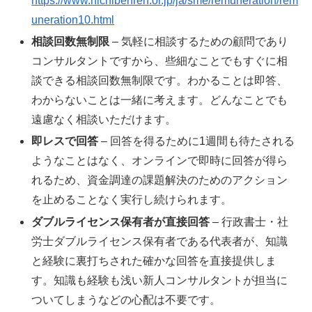
https://www.nichibenren.or.jp/ja/sme/remuneration/rem
uneration10.html
相談回数無制限
– 気軽に相談するための顧問であり
コンサルタントですから、些細なことでもすぐに相
談できる相談回数無制限です。わかることは即答、
わからないことは一緒に考えます。どんなことでも
遠慮なく相談いただけます。
即レスで回答
– 回答を得るために1週間も待たされる
ようなことはなく、オンラインで即時に回答が得ら
れるため、資金調達の課題解決のためのアクション
を止めることなく実行し続けられます。
ダブルライセンス保有者が直接回答
– 行政書士・社
労士ダブルライセンス保有者である代表者が、知識
と経験に裏打ちされた確かな回答を直接提供しま
す。知識も経験も浅い新人コンサルタントが担当に
ついてしまうなどの心配は不要です。