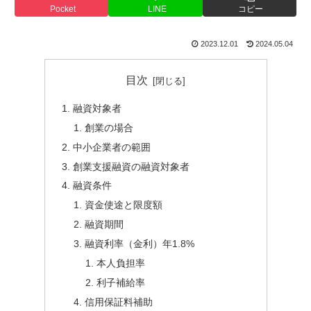
Pocket
LINE
コピー
2023.12.01
2024.05.04
目次
融資対象者
創業の場合
中小企業者の範囲
創業支援融資の融資対象者
融資条件
資金使途と限度額
融資期間
融資利率（金利）年1.8%
本人負担率
利子補給率
信用保証料補助