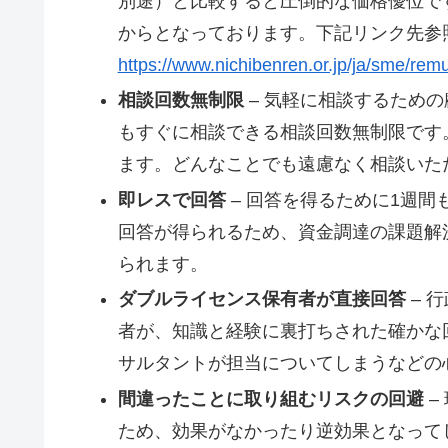
別途）と比較すると圧倒的な価格優位で
からとなっております。下記リンク先参
https://www.nichibenren.or.jp/ja/sme/rem
相談回数無制限
– 気軽に相談するため
もすぐに相談できる相談回数無制限です
ます。どんなことでも遠慮なく相談いた
即レスで回答
– 回答を得るために1週
回答が得られるため、資金調達の課題解
られます。
ダブルライセンス保有者が直接回答
– 
者が、知識と経験に裏打ちされた確かな
サルタントが担当についてしまうなどの
間違ったことに取り組むリスクの回避
–
ため、効果がなかったり逆効果となって