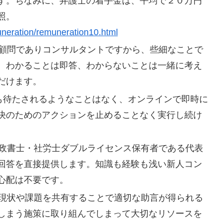
す。ちなみに、弁護士の着手金は、平均で２０万円
照。
uneration/remuneration10.html
の顧問でありコンサルタントですから、些細なことで
。わかることは即答、わからないことは一緒に考え
だけます。
間も待たされるようなことはなく、オンラインで即時に
決のためのアクションを止めることなく実行し続け
行政書士・社労士ダブルライセンス保有者である代表
回答を直接提供します。知識も経験も浅い新人コン
心配は不要です。
 現状や課題を共有することで適切な助言が得られる
しまう施策に取り組んでしまって大切なリソースを