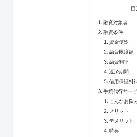
目
融資対象者
融資条件
資金使途
融資限度額
融資利率
返済期間
信用保証料
手続代行サー
こんなお悩
メリット
デメリット
特典