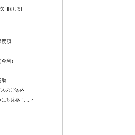
次
限度額
（金利）
補助
ビスのご案内
みに対応致します