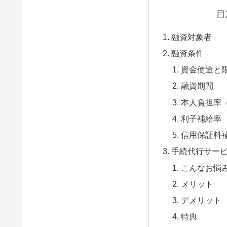
目
融資対象者
融資条件
資金使途と
融資期間
本人負担率
利子補給率
信用保証料
手続代行サー
こんなお悩
メリット
デメリット
特典