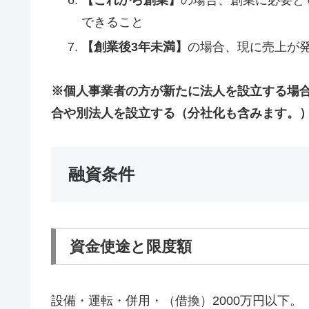
【
これから創業
】
の場合、創業に必要と
できること
【
創業後3年未満
】
の場合、現に売上が
※個人事業者の方が新たに法人を設立する場
合や別法人を設立する（分社化も含みます。
融資条件
資金使途と限度額
設備・運転・併用・（借換）2000万円以下。