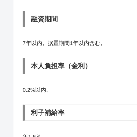
融資期間
7年以内。据置期間1年以内含む。
本人負担率（金利）
0.2%以内。
利子補給率
年1.6％。