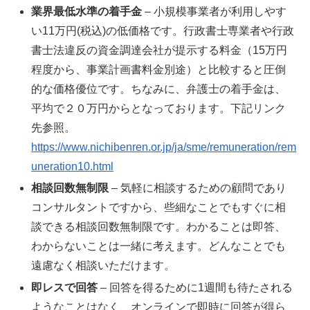
業界最低水準の着手金
– 小規模事業者が利用しやす
い11万円(税込)の低価格です。行政書士専業者や行政
書士法違反の資金調達会社が提示する料金（15万円
程度から、事業計画書料金別途）と比較すると圧倒
的な価格優位です。ちなみに、弁護士の着手金は、
平均で２０万円からとなっております。下記リンク
先参照。
https://www.nichibenren.or.jp/ja/sme/remuneration/rem
uneration10.html
相談回数無制限
– 気軽に相談するための顧問であり
コンサルタントですから、些細なことでもすぐに相
談できる相談回数無制限です。わかることは即答、
わからないことは一緒に考えます。どんなことでも
遠慮なく相談いただけます。
即レスで回答
– 回答を得るために1週間も待たされる
ようなことはなく、オンラインで即時に回答が得ら