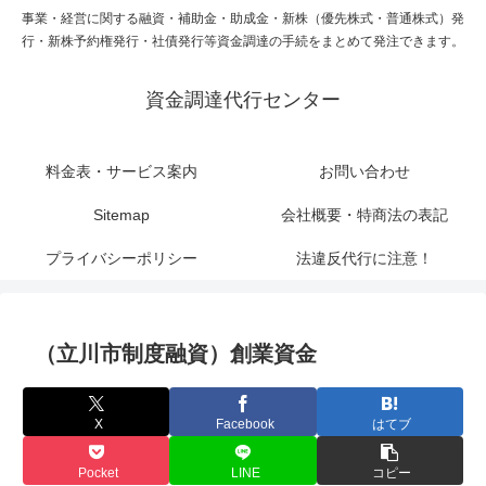
事業・経営に関する融資・補助金・助成金・新株（優先株式・普通株式）発
行・新株予約権発行・社債発行等資金調達の手続をまとめて発注できます。
資金調達代行センター
料金表・サービス案内
お問い合わせ
Sitemap
会社概要・特商法の表記
プライバシーポリシー
法違反代行に注意！
（立川市制度融資）創業資金
X
Facebook
はてブ
Pocket
LINE
コピー