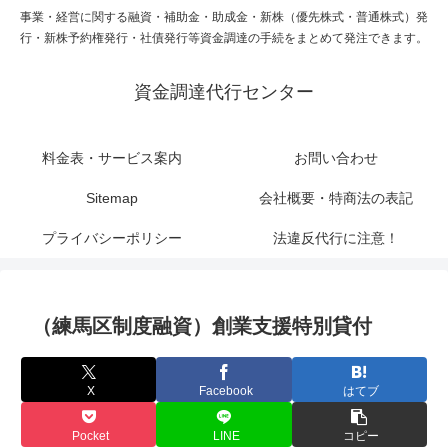
事業・経営に関する融資・補助金・助成金・新株（優先株式・普通株式）発
行・新株予約権発行・社債発行等資金調達の手続をまとめて発注できます。
資金調達代行センター
料金表・サービス案内
お問い合わせ
Sitemap
会社概要・特商法の表記
プライバシーポリシー
法違反代行に注意！
（練馬区制度融資）創業支援特別貸付
X
Facebook
はてブ
Pocket
LINE
コピー