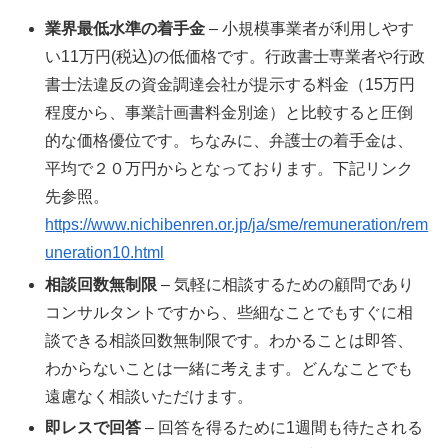
業界最低水準の着手金
– 小規模事業者が利用しやす
い11万円(税込)の低価格です。行政書士専業者や行政
書士法違反の資金調達会社が提示する料金（15万円
程度から、事業計画書料金別途）と比較すると圧倒
的な価格優位です。ちなみに、弁護士の着手金は、
平均で２０万円からとなっております。下記リンク
先参照。
https://www.nichibenren.or.jp/ja/sme/remuneration/rem
uneration10.html
相談回数無制限
– 気軽に相談するための顧問であり
コンサルタントですから、些細なことでもすぐに相
談できる相談回数無制限です。わかることは即答、
わからないことは一緒に考えます。どんなことでも
遠慮なく相談いただけます。
即レスで回答
– 回答を得るために1週間も待たされる