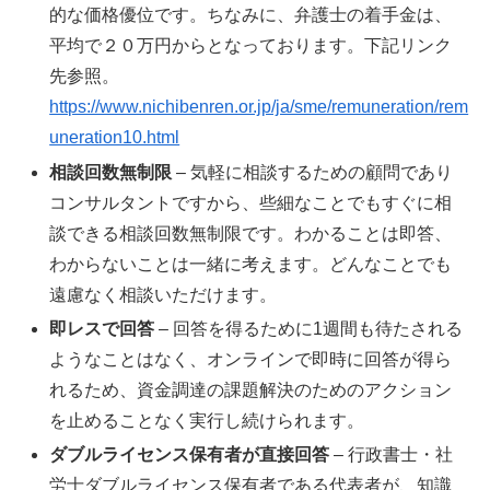
的な価格優位です。ちなみに、弁護士の着手金は、
平均で２０万円からとなっております。下記リンク
先参照。
https://www.nichibenren.or.jp/ja/sme/remuneration/rem
uneration10.html
相談回数無制限
– 気軽に相談するための顧問であり
コンサルタントですから、些細なことでもすぐに相
談できる相談回数無制限です。わかることは即答、
わからないことは一緒に考えます。どんなことでも
遠慮なく相談いただけます。
即レスで回答
– 回答を得るために1週間も待たされる
ようなことはなく、オンラインで即時に回答が得ら
れるため、資金調達の課題解決のためのアクション
を止めることなく実行し続けられます。
ダブルライセンス保有者が直接回答
– 行政書士・社
労士ダブルライセンス保有者である代表者が、知識