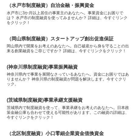
（水戸市制度融資）自治金融・振興資金
水戸市に3か月以上居住の事業主のあなたへ。事業資金にお困りで
は？ 水戸市の制度融資を使ってみませんか？ 詳細は、今すぐリンク
をクリック！
（岡山県制度融資）スタートアップ創出促進保証
岡山県内で開業をお考えのあなたへ。自己破産から身を守ることの出
来る創業融資をご存じですか？ 詳細は、今すぐリンクをクリック！
(神奈川県制度融資)事業振興融資
神奈川県内で事業を展開なさっているあなたへ。資金にお困りではあ
りませんか？ 神奈川県の制度融資が問題を解決します。今すぐクリ
ック。
(茨城県制度融資)事業承継支援融資
茨城県内で制度融資を使って、事業承継をお考えのあなたへ。日本政
策金融公庫も合わせて使える可能性があります。この融資の詳細は、
今すぐリンクをクリック！
（北区制度融資）小口零細企業資金借換資金