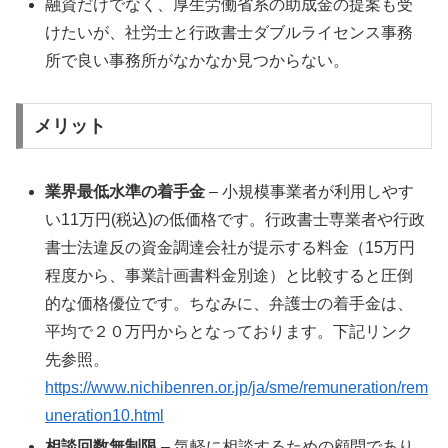
融資だけでなく、厚生労働省系の助成金の提案も受
けたいが、社労士と行政書士ダブルライセンス事務
所で良い事務所がなかなか見つからない。
メリット
業界最低水準の着手金
– 小規模事業者が利用しやす
い11万円(税込)の低価格です。行政書士専業者や行政
書士法違反の資金調達会社が提示する料金（15万円
程度から、事業計画書料金別途）と比較すると圧倒
的な価格優位です。ちなみに、弁護士の着手金は、
平均で２０万円からとなっております。下記リンク
先参照。
https://www.nichibenren.or.jp/ja/sme/remuneration/rem
uneration10.html
相談回数無制限
– 気軽に相談するための顧問であり