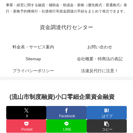
事業・経営に関する融資・補助金・助成金・新株（優先株式・普通株式）発
行・新株予約権発行・社債発行等資金調達の手続をまとめて発注できます。
資金調達代行センター
料金表・サービス案内
お問い合わせ
Sitemap
会社概要・特商法の表記
プライバシーポリシー
法違反代行に注意！
(流山市制度融資)小口零細企業資金融資
X
Facebook
はてブ
Pocket
LINE
コピー