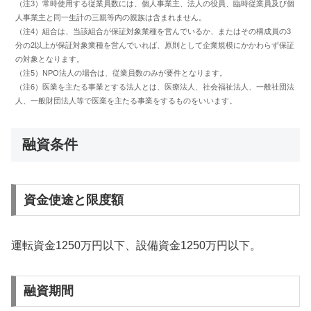
（注3）常時使用する従業員数には、個人事業主、法人の役員、臨時従業員及び個
人事業主と同一生計の三親等内の親族は含まれません。
（注4）組合は、当該組合が保証対象業種を営んでいるか、またはその構成員の3
分の2以上が保証対象業種を営んでいれば、原則として企業規模にかかわらず保証
の対象となります。
（注5）NPO法人の場合は、従業員数のみが要件となります。
（注6）医業を主たる事業とする法人とは、医療法人、社会福祉法人、一般社団法
人、一般財団法人等で医業を主たる事業をするものをいいます。
融資条件
資金使途と限度額
運転資金1250万円以下、設備資金1250万円以下。
融資期間