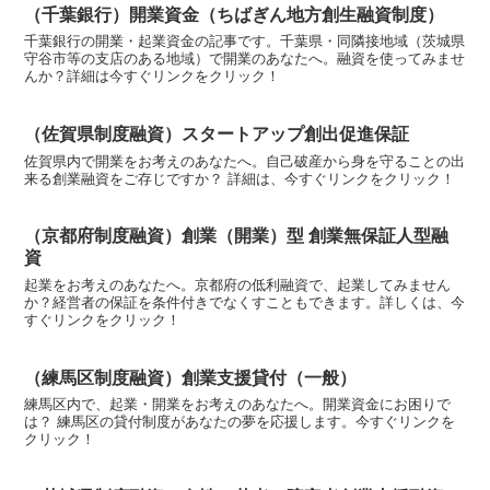
（千葉銀行）開業資金（ちばぎん地方創生融資制度）
千葉銀行の開業・起業資金の記事です。千葉県・同隣接地域（茨城県
守谷市等の支店のある地域）で開業のあなたへ。融資を使ってみませ
んか？詳細は今すぐリンクをクリック！
（佐賀県制度融資）スタートアップ創出促進保証
佐賀県内で開業をお考えのあなたへ。自己破産から身を守ることの出
来る創業融資をご存じですか？ 詳細は、今すぐリンクをクリック！
（京都府制度融資）創業（開業）型 創業無保証人型融
資
起業をお考えのあなたへ。京都府の低利融資で、起業してみません
か？経営者の保証を条件付きでなくすこともできます。詳しくは、今
すぐリンクをクリック！
（練馬区制度融資）創業支援貸付（一般）
練馬区内で、起業・開業をお考えのあなたへ。開業資金にお困りで
は？ 練馬区の貸付制度があなたの夢を応援します。今すぐリンクを
クリック！