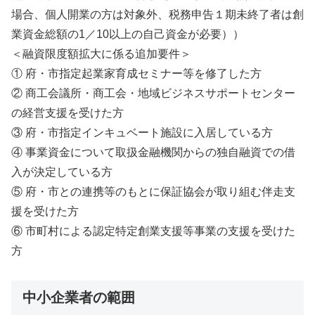
場合、個人開業の方は対象外、税務申告１期未終了者は創
業資金総額の1／10以上の自己資金が必要））
＜融資限度額拡大に係る追加要件＞
① 府・市指定起業家育成セミナー等を修了した方
② 商工会議所・商工会・地域ビジネスサポートセンター
の経営支援を受けた方
③ 府・市指定インキュベート施設に入居している方
④ 事業資金について取扱金融機関からの独自融資での借
入が決定している方
⑤ 府・市との連携等のもとに保証協会が取り組む伴走支
援を受けた方
⑥ 市町村による認定特定創業支援等事業の支援を受けた
方
中小企業者の範囲