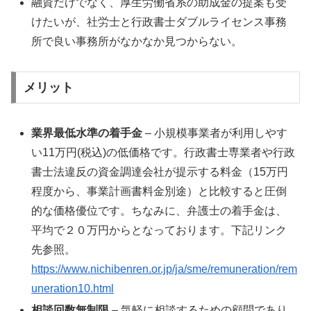
融資だけでなく、厚生労働省系の助成金の提案も受
けたいが、社労士と行政書士ダブルライセンス事務
所で良い事務所がなかなか見つからない。
メリット
業界最低水準の着手金
– 小規模事業者が利用しやす
い11万円(税込)の低価格です。行政書士専業者や行政
書士法違反の資金調達会社が提示する料金（15万円
程度から、事業計画書料金別途）と比較すると圧倒
的な価格優位です。ちなみに、弁護士の着手金は、
平均で２０万円からとなっております。下記リンク
先参照。
https://www.nichibenren.or.jp/ja/sme/remuneration/rem
uneration10.html
相談回数無制限
– 気軽に相談するための顧問であり