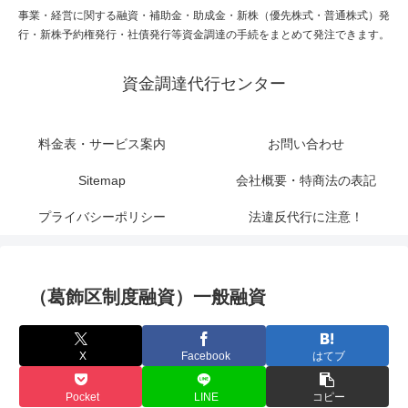
事業・経営に関する融資・補助金・助成金・新株（優先株式・普通株式）発
行・新株予約権発行・社債発行等資金調達の手続をまとめて発注できます。
資金調達代行センター
料金表・サービス案内
お問い合わせ
Sitemap
会社概要・特商法の表記
プライバシーポリシー
法違反代行に注意！
（葛飾区制度融資）一般融資
X
Facebook
はてブ
Pocket
LINE
コピー