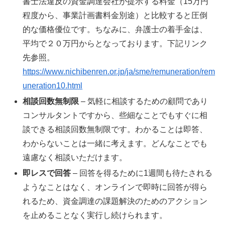
書士法違反の資金調達会社が提示する料金（15万円
程度から、事業計画書料金別途）と比較すると圧倒
的な価格優位です。ちなみに、弁護士の着手金は、
平均で２０万円からとなっております。下記リンク
先参照。
https://www.nichibenren.or.jp/ja/sme/remuneration/rem
uneration10.html
相談回数無制限
– 気軽に相談するための顧問であり
コンサルタントですから、些細なことでもすぐに相
談できる相談回数無制限です。わかることは即答、
わからないことは一緒に考えます。どんなことでも
遠慮なく相談いただけます。
即レスで回答
– 回答を得るために1週間も待たされる
ようなことはなく、オンラインで即時に回答が得ら
れるため、資金調達の課題解決のためのアクション
を止めることなく実行し続けられます。