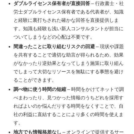
ダブルライセンス保有者が直接回答
– 行政書士・社
労士ダブルライセンス保有者である代表者が、知識
と経験に裏打ちされた確かな回答を直接提供しま
す。知識も経験も浅い新人コンサルタントが担当に
ついてしまうなどの心配は不要です。
間違ったことに取り組むリスクの回避
– 現状や課題
を共有することで適切な助言が得られるため、効果
がなかったり逆効果となってしまう施策に取り組ん
でしまって大切なリソースを無駄にする事態を避け
ることができます。
調べ物に使う時間の短縮
– 時間をかけてネットで調
べまわったり、見つかった情報のうちどれを採用す
ればよいのか悩んだりする時間をなくすことで、自
社の利益に直結することにより多くの時間を使えま
す。
地方でも情報格差なし
– オンラインで提供するサー