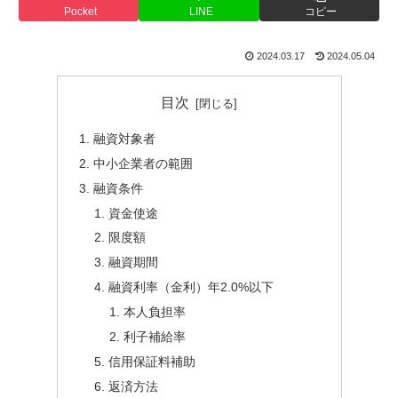
Pocket
LINE
コピー
2024.03.17
2024.05.04
目次
融資対象者
中小企業者の範囲
融資条件
資金使途
限度額
融資期間
融資利率（金利）年2.0%以下
本人負担率
利子補給率
信用保証料補助
返済方法