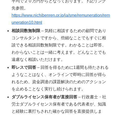
平均で２０万円からとなっております。下記リンク
先参照。
https://www.nichibenren.or.jp/ja/sme/remuneration/rem
uneration10.html
相談回数無制限
– 気軽に相談するための顧問であり
コンサルタントですから、些細なことでもすぐに相
談できる相談回数無制限です。わかることは即答、
わからないことは一緒に考えます。どんなことでも
遠慮なく相談いただけます。
即レスで回答
– 回答を得るために1週間も待たされる
ようなことはなく、オンラインで即時に回答が得ら
れるため、資金調達の課題解決のためのアクション
を止めることなく実行し続けられます。
ダブルライセンス保有者が直接回答
– 行政書士・社
労士ダブルライセンス保有者である代表者が、知識
と経験に裏打ちされた確かな回答を直接提供しま