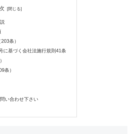
次
解説
項
203条）
4号に基づく会社法施行規則41条
条）
09条）
文
お問い合わせ下さい