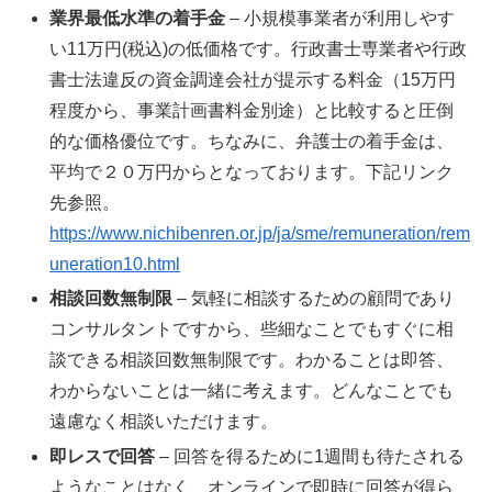
業界最低水準の着手金
– 小規模事業者が利用しやす
い11万円(税込)の低価格です。行政書士専業者や行政
書士法違反の資金調達会社が提示する料金（15万円
程度から、事業計画書料金別途）と比較すると圧倒
的な価格優位です。ちなみに、弁護士の着手金は、
平均で２０万円からとなっております。下記リンク
先参照。
https://www.nichibenren.or.jp/ja/sme/remuneration/rem
uneration10.html
相談回数無制限
– 気軽に相談するための顧問であり
コンサルタントですから、些細なことでもすぐに相
談できる相談回数無制限です。わかることは即答、
わからないことは一緒に考えます。どんなことでも
遠慮なく相談いただけます。
即レスで回答
– 回答を得るために1週間も待たされる
ようなことはなく、オンラインで即時に回答が得ら